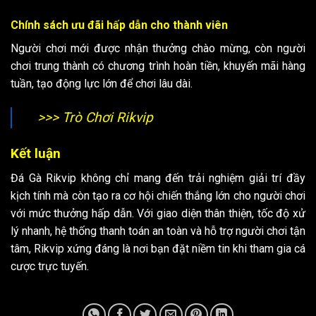
Chính sách ưu đãi hấp dẫn cho thành viên
Người chơi mới được nhận thưởng chào mừng, còn người
chơi trung thành có chương trình hoàn tiền, khuyến mãi hàng
tuần, tạo động lực lớn để chơi lâu dài.
>>> Trò Chơi Rikvip
Kết luận
Đá Gà Rikvip không chỉ mang đến trải nghiệm giải trí đầy
kịch tính mà còn tạo ra cơ hội chiến thắng lớn cho người chơi
với mức thưởng hấp dẫn. Với giao diện thân thiện, tốc độ xử
lý nhanh, hệ thống thanh toán an toàn và hỗ trợ người chơi tận
tâm, Rikvip xứng đáng là nơi bạn đặt niềm tin khi tham gia cá
cược trực tuyến.