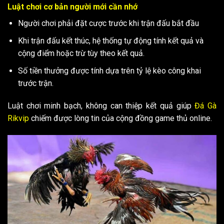
Luật chơi cơ bản người mới cần nhớ
Người chơi phải đặt cược trước khi trận đấu bắt đầu
Khi trận đấu kết thúc, hệ thống tự động tính kết quả và
cộng điểm hoặc trừ tùy theo kết quả.
Số tiền thưởng được tính dựa trên tỷ lệ kèo công khai
trước trận.
Luật chơi minh bạch, không can thiệp kết quả giúp
Đá Gà
Rikvip
chiếm được lòng tin của cộng đồng game thủ online.