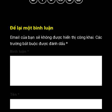
Để lại một bình luận
Email của bạn sẽ không được hiển thị công khai.
Các
trường bắt buộc được đánh dấu
*
Bình luận
*
Tên
*