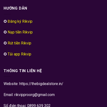
HƯỚNG DẪN
✪
Đăng ký Rikvip
✪
Nạp tiền Rikvip
✪
Rút tiền Rikvip
✪
Tải app Rikvip
THÔNG TIN LIÊN HỆ
Website: https://thebigdealstore.in/
Email:
rikvipproorg@gmail.com
Số điện thoại: 0899 639 302