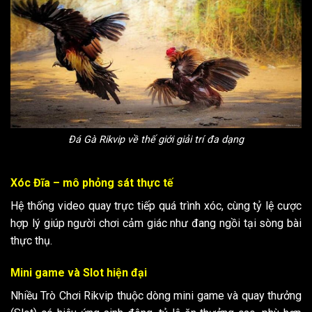
Đá Gà Rikvip về thế giới giải trí đa dạng
Xóc Đĩa – mô phỏng sát thực tế
Hệ thống video quay trực tiếp quá trình xóc, cùng tỷ lệ cược
hợp lý giúp người chơi cảm giác như đang ngồi tại sòng bài
thực thụ.
Mini game và Slot hiện đại
Nhiều Trò Chơi Rikvip thuộc dòng mini game và quay thưởng