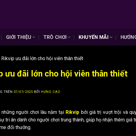
GIỚI THIỆU
TRÒ CHƠI
KHUYẾN MÃI
HƯỚN
ikvip ưu đãi lớn cho hội viên thân thiết
 ưu đãi lớn cho hội viên thân thiết
G TRÊN
07/07/2025
BỞI
HƯNG CAO
t những người chơi lâu năm tại
Rikvip
bởi giá trị vượt trội và qu
sự tri ân dành cho người chơi trung thành, giúp họ nhận thêm giá t
ame đổi thưởng.