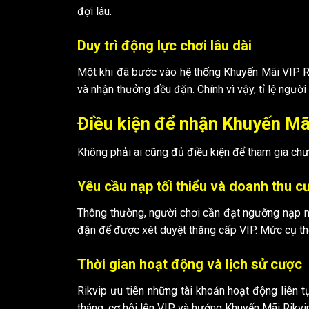
đợi lâu.
Duy trì động lực chơi lâu dài
Một khi đã bước vào hệ thống Khuyến Mãi VIP Rik
và nhận thưởng đều đặn. Chính vì vậy, tỉ lệ người
Điều kiện để nhận Khuyến Mã
Không phải ai cũng đủ điều kiện để tham gia chươ
Yêu cầu nạp tối thiểu và doanh thu c
Thông thường, người chơi cần đạt ngưỡng nạp nhấ
đặn để được xét duyệt thăng cấp VIP. Mức cụ thể 
Thời gian hoạt động và lịch sử cược
Rikvip ưu tiên những tài khoản hoạt động liên t
tháng, cơ hội lên VIP và hưởng Khuyến Mãi Rikvi