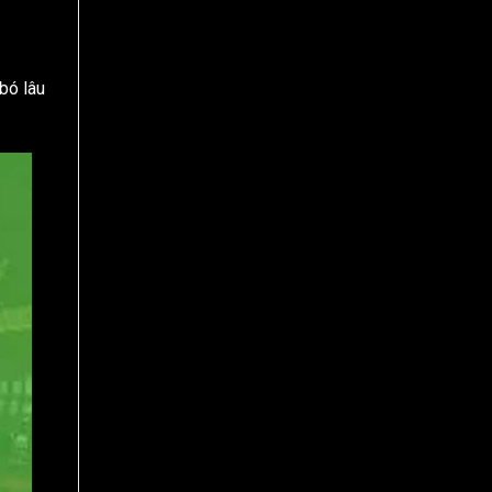
bó lâu