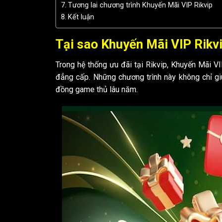
Tương lai chương trình Khuyến Mãi VIP Rikvip
Kết luận
Tại sao Khuyến Mãi VIP Rikvi
Trong hệ thống ưu đãi tại Rikvip, Khuyến Mãi V
đẳng cấp. Những chương trình này không chỉ giú
đồng game thủ lâu năm.