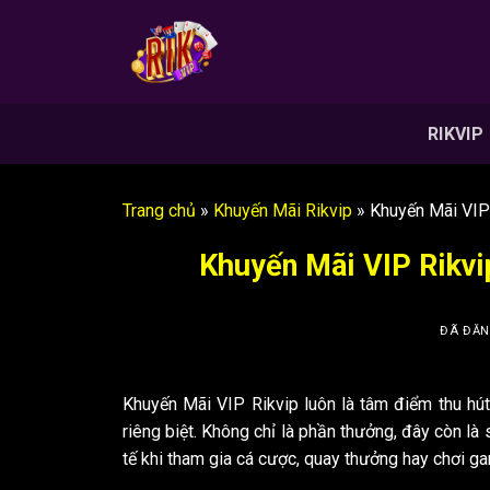
Chuyển
đến
nội
dung
RIKVIP
Trang chủ
»
Khuyến Mãi Rikvip
»
Khuyến Mãi VIP R
Khuyến Mãi VIP Rikvip
ĐÃ ĐĂN
Khuyến Mãi VIP Rikvip luôn là tâm điểm thu hú
riêng biệt. Không chỉ là phần thưởng, đây còn là 
tế khi tham gia cá cược, quay thưởng hay chơi g