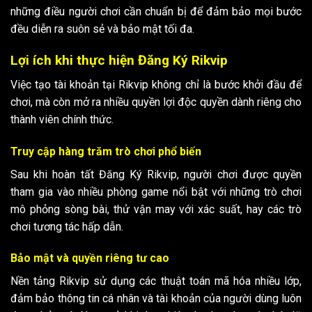
những điều người chơi cần chuẩn bị để đảm bảo mọi bước
đều diễn ra suôn sẻ và bảo mật tối đa.
Lợi ích khi thực hiện Đăng Ký Rikvip
Việc tạo tài khoản tại Rikvip không chỉ là bước khởi đầu để
chơi, mà còn mở ra nhiều quyền lợi độc quyền dành riêng cho
thành viên chính thức.
Truy cập hàng trăm trò chơi phổ biến
Sau khi hoàn tất Đăng Ký Rikvip, người chơi được quyền
tham gia vào nhiều phòng game nổi bật với những trò chơi
mô phỏng sòng bài, thử vận may với xác suất, hay các trò
chơi tương tác hấp dẫn.
Bảo mật và quyền riêng tư cao
Nền tảng Rikvip sử dụng các thuật toán mã hóa nhiều lớp,
đảm bảo thông tin cá nhân và tài khoản của người dùng luôn