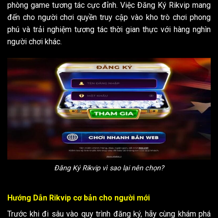
phòng game tương tác cực đỉnh. Việc Đăng Ký Rikvip mang
đến cho người chơi quyền truy cập vào kho trò chơi phong
phú và trải nghiệm tương tác thời gian thực với hàng nghìn
người chơi khác.
Đăng Ký Rikvip vì sao lại nên chọn?
Hướng Dẫn Rikvip cơ bản cho người mới
Trước khi đi sâu vào quy trình đăng ký, hãy cùng khám phá