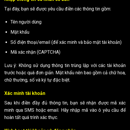
Tại đây, bạn sẽ được yêu cầu điền các thông tin gồm:
Tên người dùng
Mật khẩu
Số điện thoại/email (để xác minh và bảo mật tài khoản)
Mã xác nhận (CAPTCHA)
Lưu ý: Không sử dụng thông tin trùng lặp với các tài khoản
trước hoặc quá đơn giản. Mật khẩu nên bao gồm cả chữ hoa,
chữ thường, số và ký tự đặc biệt.
Xác minh tài khoản
Sau khi điền đầy đủ thông tin, bạn sẽ nhận được mã xác
minh qua SMS hoặc email. Hãy nhập mã vào ô yêu cầu để
hoàn tất quá trình xác thực.