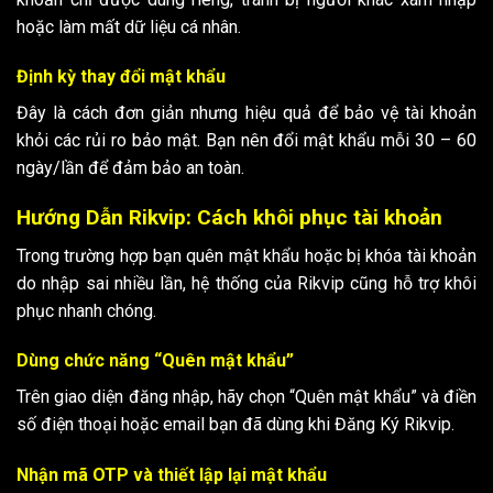
hoặc làm mất dữ liệu cá nhân.
Định kỳ thay đổi mật khẩu
Đây là cách đơn giản nhưng hiệu quả để bảo vệ tài khoản
khỏi các rủi ro bảo mật. Bạn nên đổi mật khẩu mỗi 30 – 60
ngày/lần để đảm bảo an toàn.
Hướng Dẫn Rikvip: Cách khôi phục tài khoản
Trong trường hợp bạn quên mật khẩu hoặc bị khóa tài khoản
do nhập sai nhiều lần, hệ thống của Rikvip cũng hỗ trợ khôi
phục nhanh chóng.
Dùng chức năng “Quên mật khẩu”
Trên giao diện đăng nhập, hãy chọn “Quên mật khẩu” và điền
số điện thoại hoặc email bạn đã dùng khi Đăng Ký Rikvip.
Nhận mã OTP và thiết lập lại mật khẩu