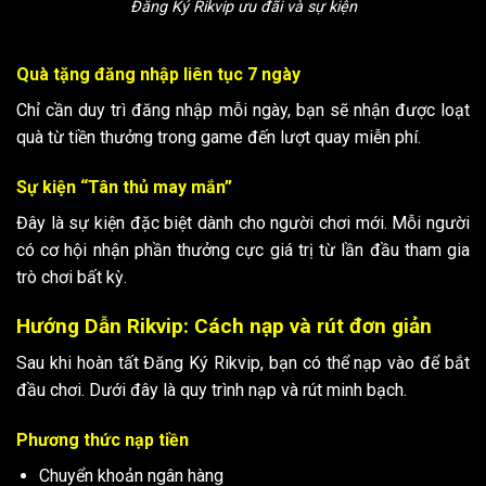
Đăng Ký Rikvip ưu đãi và sự kiện
Quà tặng đăng nhập liên tục 7 ngày
Chỉ cần duy trì đăng nhập mỗi ngày, bạn sẽ nhận được loạt
quà từ tiền thưởng trong game đến lượt quay miễn phí.
Sự kiện “Tân thủ may mắn”
Đây là sự kiện đặc biệt dành cho người chơi mới. Mỗi người
có cơ hội nhận phần thưởng cực giá trị từ lần đầu tham gia
trò chơi bất kỳ.
Hướng Dẫn Rikvip: Cách nạp và rút đơn giản
Sau khi hoàn tất Đăng Ký Rikvip, bạn có thể nạp vào để bắt
đầu chơi. Dưới đây là quy trình nạp và rút minh bạch.
Phương thức nạp tiền
Chuyển khoản ngân hàng