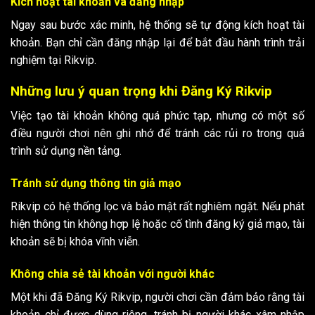
Kích hoạt tài khoản và đăng nhập
Ngay sau bước xác minh, hệ thống sẽ tự động kích hoạt tài
khoản. Bạn chỉ cần đăng nhập lại để bắt đầu hành trình trải
nghiệm tại Rikvip.
Những lưu ý quan trọng khi Đăng Ký Rikvip
Việc tạo tài khoản không quá phức tạp, nhưng có một số
điều người chơi nên ghi nhớ để tránh các rủi ro trong quá
trình sử dụng nền tảng.
Tránh sử dụng thông tin giả mạo
Rikvip có hệ thống lọc và bảo mật rất nghiêm ngặt. Nếu phát
hiện thông tin không hợp lệ hoặc cố tình đăng ký giả mạo, tài
khoản sẽ bị khóa vĩnh viễn.
Không chia sẻ tài khoản với người khác
Một khi đã Đăng Ký Rikvip, người chơi cần đảm bảo rằng tài
khoản chỉ được dùng riêng, tránh bị người khác xâm nhập